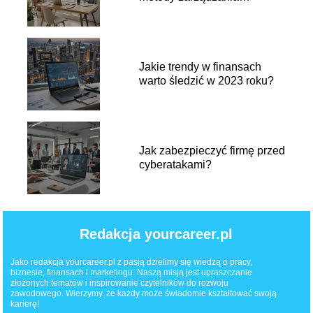
portfelem inwestycyjnym?
Jakie trendy w finansach
warto śledzić w 2023 roku?
Jak zabezpieczyć firmę przed
cyberatakami?
Redakcja yourcareer.pl
Jako redakcja yourcareer.pl z pasją dzielimy się wiedzą o pracy,
biznesie, finansach i marketingu. Naszą misją jest upraszczanie
złożonych tematów i inspirowanie czytelników do rozwoju
zawodowego. Wierzymy, że każdy może świadomie kształtować swoją
karierę!