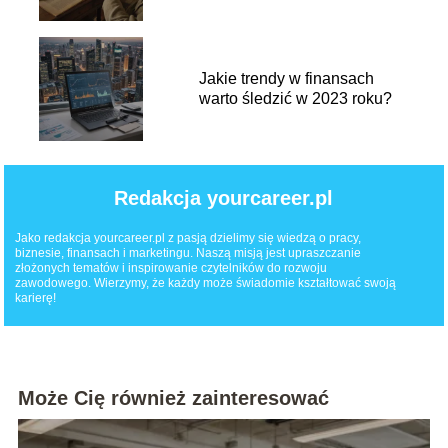
Jakie trendy w finansach
warto śledzić w 2023 roku?
Redakcja yourcareer.pl
Jako redakcja yourcareer.pl z pasją dzielimy się wiedzą o pracy,
biznesie, finansach i marketingu. Naszą misją jest upraszczanie
złożonych tematów i inspirowanie czytelników do rozwoju
zawodowego. Wierzymy, że każdy może świadomie kształtować swoją
karierę!
Może Cię również zainteresować