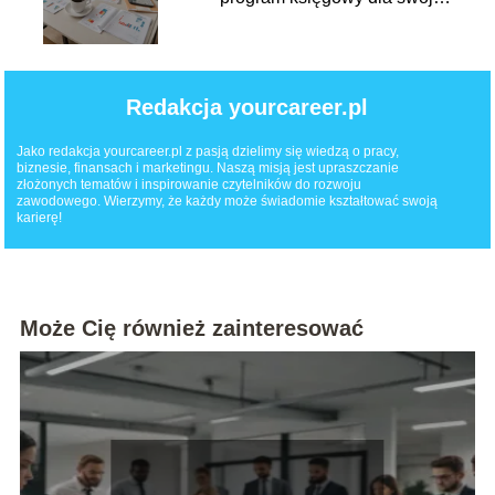
firmy?
Redakcja yourcareer.pl
Jako redakcja yourcareer.pl z pasją dzielimy się wiedzą o pracy,
biznesie, finansach i marketingu. Naszą misją jest upraszczanie
złożonych tematów i inspirowanie czytelników do rozwoju
zawodowego. Wierzymy, że każdy może świadomie kształtować swoją
karierę!
Może Cię również zainteresować