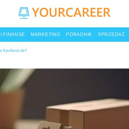
 I FINANSE
MARKETING
PORADNIK
SPRZEDAŻ
a Kaufland.de?