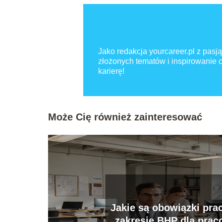
Jako redakcja yourcareer.pl z pasją
złożonych tematów i inspirowanie
karierę!
Może Cię również zainteresować
Jakie są obowiązki pr
zakresie BHP dla pra