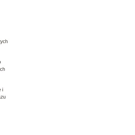
tych
o
ich
 i
azu