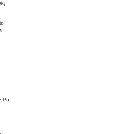
ują
to
a
w. Po