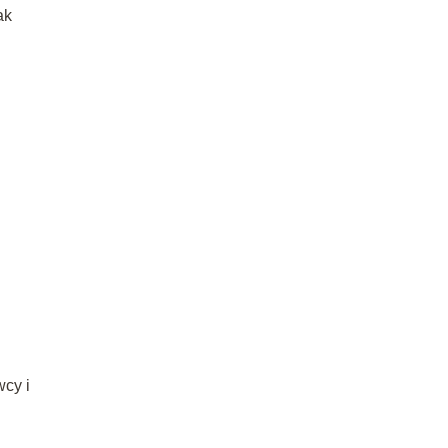
ak
cy i