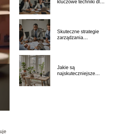
kluczowe techniki dla
przedsiębiorców
Skuteczne strategie
zarządzania
kryzysowego dla
przedsiębiorstw
Jakie są
najskuteczniejsze
metody zarządzania
portfelem
inwestycyjnym?
uje