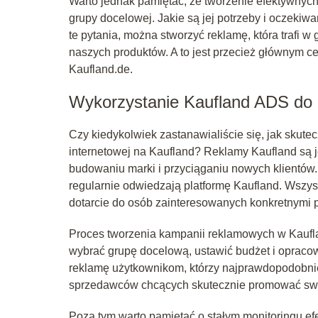
Warto jednak pamiętać, że tworzenie efektywnych r
grupy docelowej. Jakie są jej potrzeby i oczekiw
te pytania, można stworzyć reklamę, która trafi w
naszych produktów. A to jest przecież głównym 
Kaufland.de.
Wykorzystanie Kaufland ADS do 
Czy kiedykolwiek zastanawialiście się, jak skut
internetowej na Kaufland? Reklamy Kaufland są 
budowaniu marki i przyciąganiu nowych klientów.
regularnie odwiedzają platformę Kaufland. Wszys
dotarcie do osób zainteresowanych konkretnymi 
Proces tworzenia kampanii reklamowych w Kaufland
wybrać grupę docelową, ustawić budżet i opraco
reklamę użytkownikom, którzy najprawdopodobniej
sprzedawców chcących skutecznie promować swoj
Poza tym warto pamiętać o stałym monitoringu efe