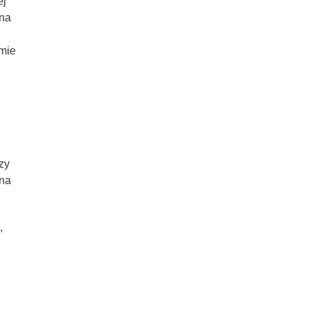
ej
 na
u
rmie
zy
 na
,