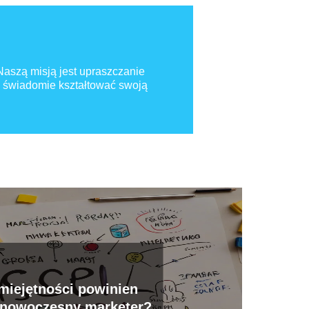
 Naszą misją jest upraszczanie
 świadomie kształtować swoją
miejętności powinien
 nowoczesny marketer?