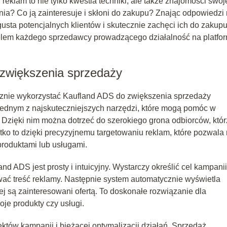
eklam to nie tylko kwestia techniki, ale także znajomości swoj
ania? Co ją zainteresuje i skłoni do zakupu? Znając odpowiedzi
 gusta potencjalnych klientów i skutecznie zachęci ich do zakup
celem każdego sprzedawcy prowadzącego działalność na platfo
zwiększenia sprzedaży
ecznie wykorzystać Kaufland ADS do zwiększenia sprzedaży
jednym z najskuteczniejszych narzędzi, które mogą pomóc w
 Dzięki nim można dotrzeć do szerokiego grona odbiorców, któr
tko to dzięki precyzyjnemu targetowaniu reklam, które pozwala
produktami lub usługami.
 ADS jest prosty i intuicyjny. Wystarczy określić cel kampanii
wać treść reklamy. Następnie system automatycznie wyświetla
 są zainteresowani ofertą. To doskonałe rozwiązanie dla
e produkty czy usługi.
któw kampanii i bieżącej optymalizacji działań. Sprzedaż