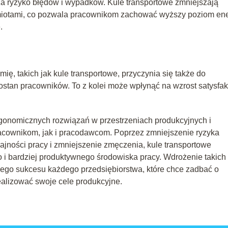
sza ryzyko błędów i wypadków. Kule transportowe zmniejszają
dmiotami, co pozwala pracownikom zachować wyższy poziom ene
.
ę, takich jak kule transportowe, przyczynia się także do
ostan pracowników. To z kolei może wpłynąć na wzrost satysfakc
gonomicznych rozwiązań w przestrzeniach produkcyjnych i
cownikom, jak i pracodawcom. Poprzez zmniejszenie ryzyka
jności pracy i zmniejszenie zmęczenia, kule transportowe
 i bardziej produktywnego środowiska pracy. Wdrożenie takich
ego sukcesu każdego przedsiębiorstwa, które chce zadbać o
ealizować swoje cele produkcyjne.