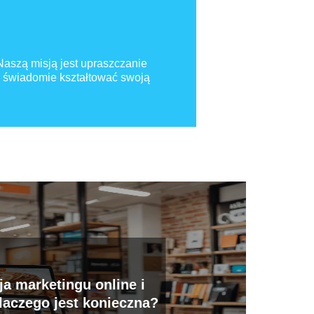
 Naszą misją jest upraszczanie
 świadomie kształtować swoją
ja marketingu online i
dlaczego jest konieczna?