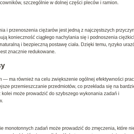
racowników, szczególnie w dolnej części pleców i ramion.
a i przenoszenia ciężarów jest jedną z najczęstszych przyczy
nują konieczność ciągłego nachylania się i podnoszenia ciężkic
aturalną i bezpieczną postawę ciała. Dzięki temu, ryzyko ura
jest znacznie redukowane.
cy
m — ma również na celu zwiększenie ogólnej efektywności prac
ejsze przemieszczanie przedmiotów, co przekłada się na bardzi
o z kolei może prowadzić do szybszego wykonania zadań i
w.
ie monotonnych zadań może prowadzić do zmęczenia, które ni