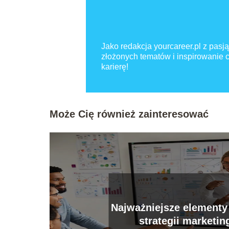
Jako redakcja yourcareer.pl z pasją
złożonych tematów i inspirowanie
karierę!
Może Cię również zainteresować
Najważniejsze elementy
strategii marketi