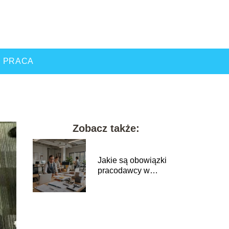
PRACA
Zobacz także:
Jakie są obowiązki
pracodawcy w
zakresie BHP dla
pracowników?