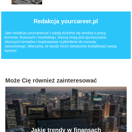
Redakcja yourcareer.pl
Jako redakcja yourcareer.pl z pasją dzielimy się wiedzą o pracy,
biznesie, finansach i marketingu. Naszą misją jest upraszczanie
złożonych tematów i inspirowanie czytelników do rozwoju
zawodowego. Wierzymy, że każdy może świadomie kształtować swoją
karierę!
Może Cię również zainteresować
Jakie trendy w finansach