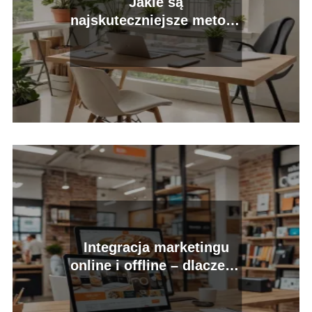
Jakie są
najskuteczniejsze metody
zarządzania portfelem
inwestycyjnym?
Integracja marketingu
online i offline – dlaczego
jest konieczna?