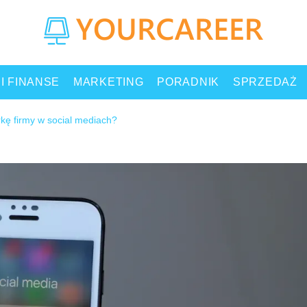
 I FINANSE
MARKETING
PORADNIK
SPRZEDAŻ
ę firmy w social mediach?