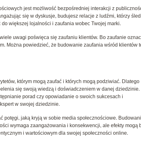
iowych jest możliwość bezpośredniej interakcji z publicznośc
gażując się w dyskusje, budujesz relacje z ludźmi, którzy śle
o większej lojalności i zaufania wobec Twojej marki.
 wiele uwagi poświęca się zaufaniu klientów. Bo zaufanie ozna
om. Można powiedzieć, że budowanie zaufania wśród klientów t
rytetów, którym mogą zaufać i których mogą podziwiać. Dlatego
elenia się swoją wiedzą i doświadczeniem w danej dziedzinie.
stępnianie porad czy opowiadanie o swoich sukcesach i
spert w swojej dziedzinie.
ać potęgi, jaką kryją w sobie media społecznościowe. Budowan
czności wymaga zaangażowania i konsekwencji, ale efekty mogą 
entycznym i wartościowym dla swojej społeczności online.