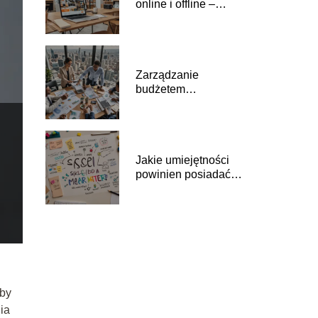
online i offline –
dlaczego jest
konieczna?
Zarządzanie
budżetem
marketingowym –
kluczowe zasady
Jakie umiejętności
powinien posiadać
nowoczesny
marketer?
aby
ia