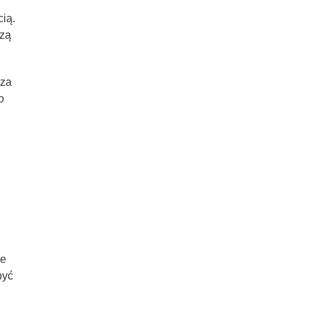
ią.
dzą
cza
o
ie
być