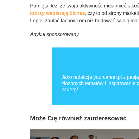
Pamiętaj też, że twoja aktywność musi mieć jakość 
którzy wspierają biznes
, czy to od strony marke
Lepiej zaufać fachowcom niż budować swoją mark
Artykuł sponsorowany
Jako redakcja yourcareer.pl z pasją
złożonych tematów i inspirowanie
karierę!
Może Cię również zainteresować