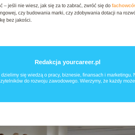
– jeśli nie wiesz, jak się za to zabrać, zwróć się do
fachowcó
tingowej, czy budowania marki, czy zdobywania dotacji na rozwó
ę bez jakości.
Redakcja yourcareer.pl
 dzielimy się wiedzą o pracy, biznesie, finansach i marketingu.
 czytelników do rozwoju zawodowego. Wierzymy, że każdy może