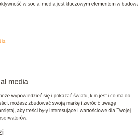
 aktywność w social media jest kluczowym elementem w budow
dia
ial media
oże wypowiedzieć się i pokazać światu, kim jest i co ma do
reści, możesz zbudować swoją markę i zwrócić uwagę
iętaj, aby treści były interesujące i wartościowe dla Twojej
obserwatorów.
zi